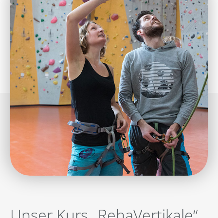
Unser Kurs „RehaVertikale“