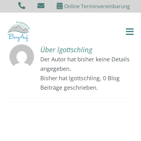
Zum
Online Terminvereinbarung
Inhalt
springen
Tog
Nav
Über
lgottschling
Über uns
Der Autor hat bisher keine Details
angegeben.
Physiotherapie
Bisher hat lgottschling, 0 Blog
Beiträge geschrieben.
Ergotherapie
Onkologie
T-RENA & Med. Training